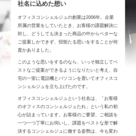
社名に込めた想い
｜
建
オフィスコンシェルジュの創業は2006年。企業
設
業
所属の営業をしていたとき、お客様の課題解決に
専
対し、どうしても決まった商品の中からベターな
用
ご提案しかできず、忸怩たる思いをすることが何
業
度かありました。
務
統
このような思いをするのなら、いっそ独立してベ
合
ストなご提案ができるようになりたいと考え、自
シ
ス
宅の一室に電話機とパソコンを置いてオフィスコ
テ
ンシェルジュを立ち上げたのです。
ム
建
オフィスコンシェルジュという社名は、「お客様
設
のオフィスのコンシェルジュたれ」という私の初
BALENA
心が詰まっています。お客様のご要望、ご相談を
一つ一つ丁寧にお伺いし、課題をベストな形で解
決するコンシェルジュに徹する姿勢は、今も変わ