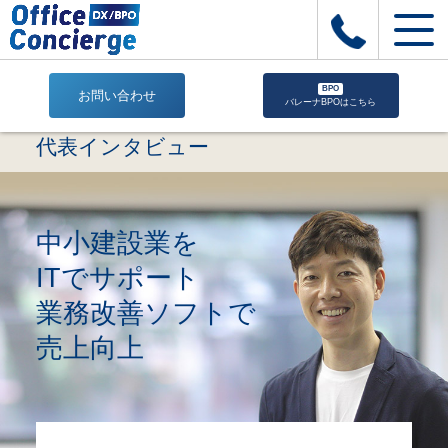
BPO
お問い合わせ
バレーナBPOはこちら
代
代表インタビュー
表
イ
ン
タ
中小建設業を
ビ
ュ
ITでサポート
ー
業務改善ソフトで
|
株
売上向上
式
会
社
Office
Concierge