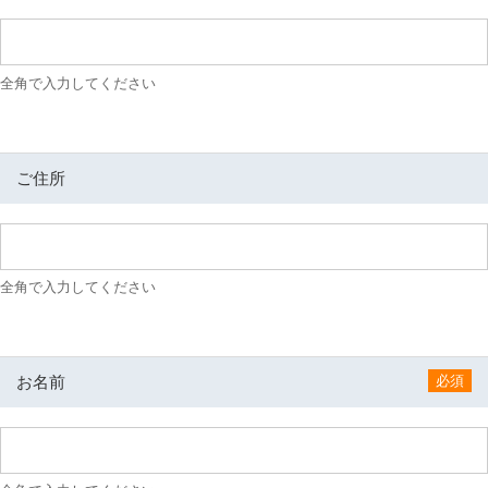
設
業
専
全角で入力してください
用
業
務
統
ご住所
合
シ
ス
テ
ム
全角で入力してください
建
設
BALENA
お名前
必須