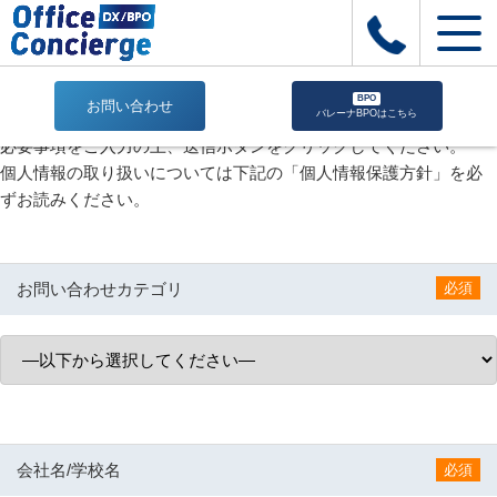
BPO
お問い合わせ
バレーナBPOはこちら
お
必要事項をご入力の上、送信ボタンをクリックしてください。
問
個人情報の取り扱いについては下記の「個人情報保護方針」を必
い
ずお読みください。
合
わ
せ
お問い合わせカテゴリ
必須
|
株
式
会
社
Office
Concierge
｜
会社名/学校名
必須
建