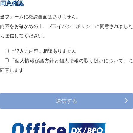
同意確認
（本お問い合わせ及びサービスにおける個人情報の利
用目的について）
当フォームに確認画面はありません。
バレーナ のお問い合わせに関するご回答のため
内容をお確かめの上、プライバシーポリシーに同意されました
オフィス機器販売の発送業務の為
ら送信してください。
バレーナ ホスティングサービスの為
バレーナ 試用版ダウンロードに間する当社内の情報管理
上記入力内容に相違ありません
バレーナ 製品及び類似サービスの各種ご案内
「個人情報保護方針と個人情報の取り扱いについて」に
同意します
（第三者への提供について）
当社では法律・法令などに基づく場合を除きましては、お預か
りしました個人情報は、本人の同意を得ずに、第三者への提供
はいたしません。
（本業務の委託について）
個人情報の取扱いにつきましては、お客様へのサービス向上と
業務の適正化などを行うためお預かりしました情報の業務委託