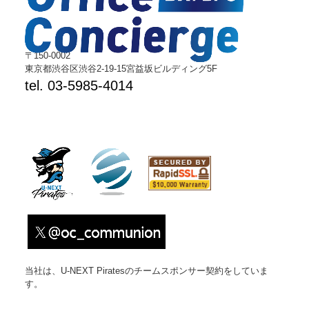
を行う場合があります。 委託を行う場合は個人情報保護の管
理基準を十分満たしている委託先を選定し必要な契約などを取
り交わした上安全レベルの管理向上に勤めます。
〒150-0002
東京都渋谷区渋谷2-19-15宮益坂ビルディング5F
（個人情報提供の任意性について）
tel. 03-5985-4014
個人情報の提供は原則任意です。ただし、個人情報を提供いた
だけない場合は、該当事項につきまして当社からの情報やサー
ビスなどのご提供が出来ない場合がございます。
（開示対象個人情報について）
個人情報を提供されたお客様は、該当情報に関して「利用目的
の通知」、「開示」、「訂正、追加、削除」、「利用又は提供
の拒否」を要求する権利を有しております。
必要に応じて窓口までご連絡ください。
当社は、U-NEXT Piratesのチームスポンサー契約をしていま
す。
《個人情報相談窓口》
株式会社Office Concierge 個人情報ご相談窓口まで