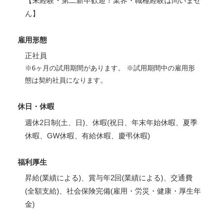
【未経験・第二新卒歓迎！業界・職種経験は問いませ
ん】
雇用形態
正社員
※6ヶ月の試用期間があります。 ※試用期間中の雇用形
態は契約社員になります。
休日・休暇
週休2日制(土、日)、休暇(祝日、年末年始休暇、夏季
休暇、GW休暇、有給休暇、慶弔休暇)
福利厚生
昇給(業績による)、賞与年2回(業績による)、交通費
(全額支給)、社会保険完備(雇用・労災・健康・厚生年
金)