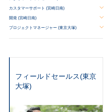
専
カスタマーサポート (宮崎日南)
用
業
開発 (宮崎日南)
務
統
プロジェクトマネージャー (東京大塚)
合
シ
ス
テ
ム
建
設
BALENA
フィールドセールス(東京
大塚)