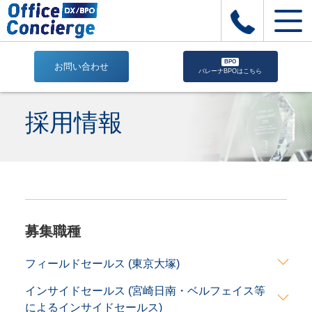
BPO
お問い合わせ
バレーナBPOはこちら
採
用
採用情報
情
報
|
株
式
会
社
Office
募集職種
Concierge
｜
フィールドセールス (東京大塚)
建
設
インサイドセールス (宮崎日南・ベルフェイス等
業
によるインサイドセールス)