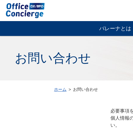
お
問
い
グ
合
バレーナとは
ロ
わ
ー
せ
バ
|
ル
株
お問い合わせ
ナ
式
ビ
会
ゲ
社
ー
Office
シ
Concierge
ホーム
お問い合わせ
ョ
｜
ン
建
設
必要事項
業
個人情報
専
い。
用