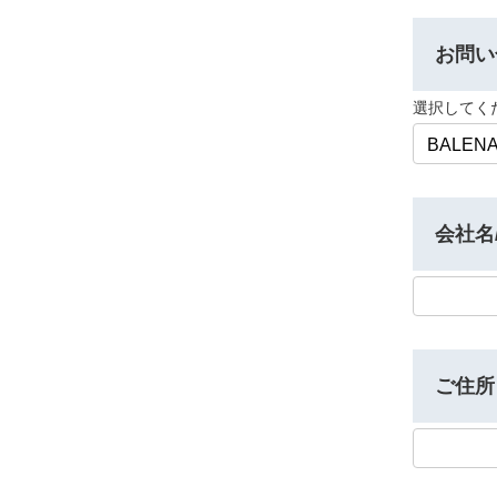
業
務
お問い
統
合
選択してく
シ
ス
テ
ム
会社名
建
設
BALENA
ご住所