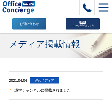
BPO
お問い合わせ
バレーナBPOはこちら
2021
|
メディア掲載情報
株
式
会
社
Office
Concierge
｜
2021.04.04
Webメディア
建
設
識学チャンネルに掲載されました
業
専
用
業