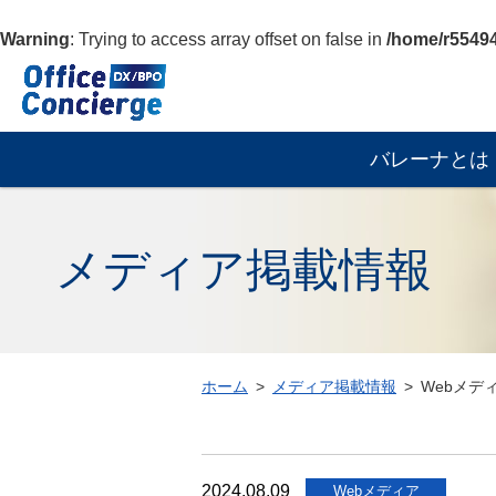
Warning
: Trying to access array offset on false in
/home/r55494
Web
メ
デ
グ
ィ
バレーナとは
ロ
ア
ー
ア
バ
ー
ル
カ
メディア掲載情報
ナ
イ
ビ
ブ
ゲ
|
ー
株
シ
式
ホーム
メディア掲載情報
Webメデ
ョ
会
ン
社
Office
2024.08.09
Concierge
Webメディア