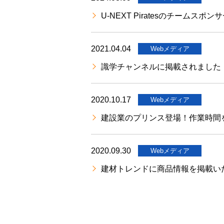
｜
U-NEXT Piratesのチームス
建
設
業
2021.04.04
Webメディア
専
識学チャンネルに掲載されました
用
業
務
2020.10.17
Webメディア
統
建設業のプリンス登場！作業時間を1
合
シ
ス
2020.09.30
Webメディア
テ
ム
建材トレンドに商品情報を掲載い
建
設
BALENA