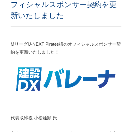
フィシャルスポンサー契約を更
ス
ポ
新いたしました
ン
サ
ー
契
約
MリーグU-NEXT Pirates様のオフィシャルスポンサー契
を
約を更新いたしました！
更
新
い
た
し
ま
し
た
|
株
代表取締役 小松延顕 氏
式
会