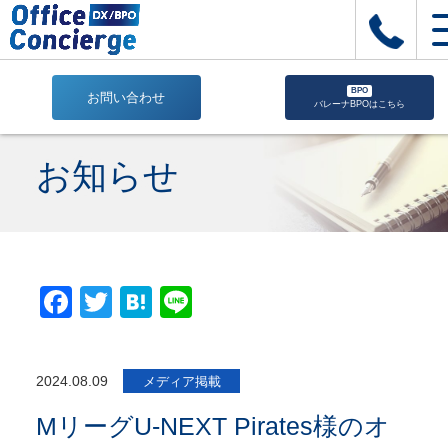
BPO
お問い合わせ
バレーナBPOはこちら
M
リ
お知らせ
ー
グ
U-
NEXT
Pirates
様
Facebook
Twitter
Hatena
Line
の
オ
フ
ィ
2024.08.09
メディア掲載
シ
ャ
MリーグU-NEXT Pirates様のオ
ル