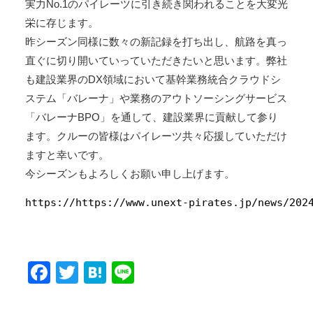
社
実力No.1のパイレーツに引き続き関われることを大変光
Office
栄に存じます。
Concierge
昨シーズン同様に数々の新記録を打ち出し、航路を真っ
｜
直ぐに切り開いていっていただきたいと思います。弊社
建
も建設業界のDX領域において基幹業務統合クラウドシ
設
業
ステム「バレーナ」や業務のアウトソーシングサービス
専
「バレーナBPO」を通して、建設業界に貢献して参り
用
ます。クルーの皆様はパイレーツ共々応援していただけ
業
ますと幸いです。
務
統
今シーズンもよろしくお願い申し上げます。
合
https://https://www.unext-pirates.jp/news/202
シ
ス
テ
ム
建
Facebook
Twitter
Hatena
Line
設
BALENA