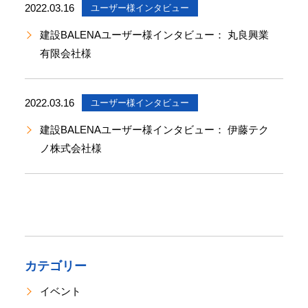
2022.03.16
社
ユーザー様インタビュー
Office
建設BALENAユーザー様インタビュー： 丸良興業
Concierge
有限会社様
｜
建
設
業
2022.03.16
ユーザー様インタビュー
専
用
建設BALENAユーザー様インタビュー： 伊藤テク
業
ノ株式会社様
務
統
合
シ
ス
テ
ム
カテゴリー
建
設
イベント
BALENA