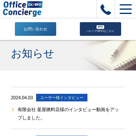
BPO
お問い合わせ
バレーナBPOはこちら
ユ
ー
お知らせ
ザ
ー
様
イ
ン
タ
ビ
2024.04.03
ユーザー様インタビュー
ュ
ー
有限会社 釜屋燃料店様のインタビュー動画をアッ
|
プしました。
株
式
会