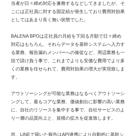
当者が日々締め対応を兼務するなどしてきましたが、そ
こには正社員に対する固定給が発生しており費用対効果
としてはあまり良く無い状態でした。
BALENA BPOは正社員の月給を下回る月額で日々締め
対応はもちろん、それらデータを基幹システムへ入力す
る業務、報告漏れメンバーへの催促など、周辺業務も一
括で請け負う事で、これまでよりも安価な費用でより多
くの業務を任せられて、費用対効果の増大が実現致しま
す。
アウトソーシングが可能な業務はなるべくアウトソーシ
ングして、最もコアな業務、価値創出に影響の高い業務
に、自社のリソースを集中する事で、自社サービスのよ
り一層の品質向上と、規模の拡大を促進致します。
尚、LINEで届いた報告はAPI連携により自動的に基幹シ