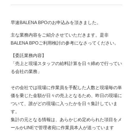
設
業
専
早速BALENA BPOのお申込みを頂きました。
用
業
主な業務内容をご紹介させていただきます。是非
務
BALENA BPOご利用検討の参考になさってください。
統
合
【委託業務内容】
シ
ス
「売上と現場スタッフの給料計算を日々締めで行ってい
テ
る会社の業務」
ム
建
その会社では現場に作業員を手配した人数と現場毎の単
設
BALENA
価を乗じた金額が日々の売上となるため、昨日の現場に
ついて、誰がどの現場に入ったかを日々集計していま
す。
集計の元となる情報は、あらかじめ定められた項目をメ
ールかLINEで管理者宛に作業員本人が送っています