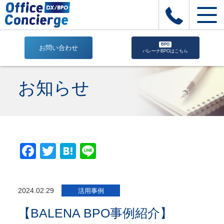
BPO
お問い合わせ
バレーナBPOはこちら
【BALENA
BPO
お知らせ
事
例
紹
介】
|
株
Facebook
Twitter
Hatena
Line
式
会
社
Office
2024.02.29
活用事例
Concierge
｜
【BALENA BPO事例紹介】
建