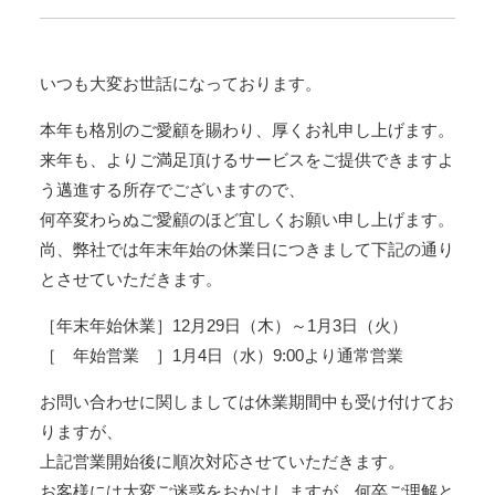
社
Office
Concierge
いつも大変お世話になっております。
｜
建
本年も格別のご愛顧を賜わり、厚くお礼申し上げます。
設
来年も、よりご満足頂けるサービスをご提供できますよ
業
専
う邁進する所存でございますので、
用
何卒変わらぬご愛顧のほど宜しくお願い申し上げます。
業
尚、弊社では年末年始の休業日につきまして下記の通り
務
とさせていただきます。
統
合
［年末年始休業］12月29日（木）～1月3日（火）
シ
ス
［ 年始営業 ］1月4日（水）9:00より通常営業
テ
お問い合わせに関しましては休業期間中も受け付けてお
ム
建
りますが、
設
上記営業開始後に順次対応させていただきます。
BALENA
お客様には大変ご迷惑をおかけしますが、何卒ご理解と