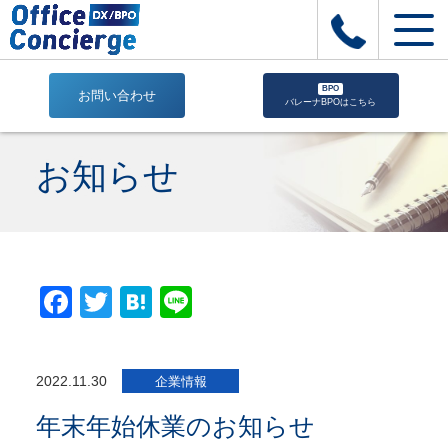
BPO
お問い合わせ
バレーナBPOはこちら
年
末
お知らせ
年
始
休
業
の
お
Facebook
Twitter
Hatena
Line
知
ら
せ
|
2022.11.30
企業情報
株
式
年末年始休業のお知らせ
会