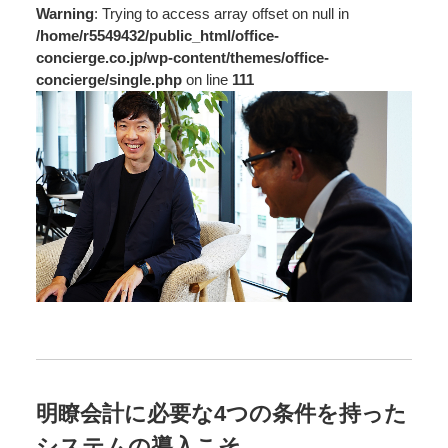
Warning
: Trying to access array offset on null in
/home/r5549432/public_html/office-
concierge.co.jp/wp-content/themes/office-
concierge/single.php
on line
111
明瞭会計に必要な4つの条件を持った
システムの導入こそ