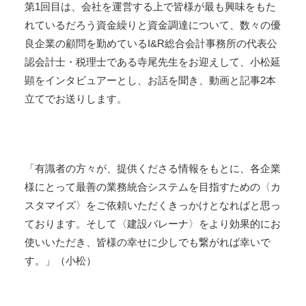
第1回目は、会社を運営する上で皆様が最も興味をもた
用
れているだろう資金繰りと資金調達について、数々の優
業
務
良企業の顧問を勤めているI&R総合会計事務所の代表公
統
認会計士・税理士である寺尾先生をお迎えして、小松延
合
顕をインタビュアーとし、お話を聞き、動画と記事2本
シ
立てでお送りします。
ス
テ
ム
建
設
「有識者の方々が、提供くださる情報をもとに、各企業
BALENA
様にとって最善の業務統合システムを目指すための〈カ
スタマイズ〉をご依頼いただくきっかけとなればと思っ
ております。そして〈建設バレーナ〉をより効果的にお
使いいただき、皆様の幸せに少しでも繋がれば幸いで
す。」（小松）