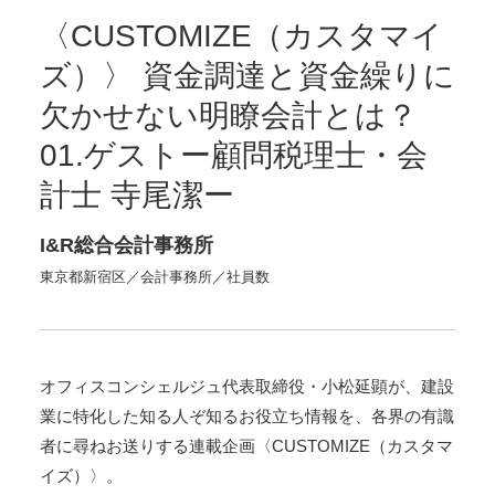
理
〈CUSTOMIZE（カスタマイ
士・
会
ズ）〉 資金調達と資金繰りに
計
士
欠かせない明瞭会計とは？
寺
01.ゲストー顧問税理士・会
尾
潔
計士 寺尾潔ー
ー
|
I&R総合会計事務所
株
式
東京都新宿区／会計事務所／社員数
会
社
Office
Concierge
オフィスコンシェルジュ代表取締役・小松延顕が、建設
｜
業に特化した知る人ぞ知るお役立ち情報を、各界の有識
建
設
者に尋ねお送りする連載企画〈CUSTOMIZE（カスタマ
業
イズ）〉。
専