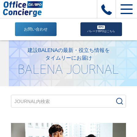
BPO
お問い合わせ
バレーナBPOはこちら
〈CUSTOMIZE（カ
ス
建設BALENAの最新・役立ち情報を
タ
タイムリーにお届け
マ
BALENA JOURNAL
イ
ズ）〉
資
金
調
達
と
資
金
繰
り