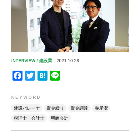
に
欠
か
せ
な
い
明
瞭
会
INTERVIEW / 建設業
2021.10.26
計
と
Facebook
Twitter
Hatena
Line
は？
01.
ゲ
KEYWORD
ス
ト
建設バレーナ
資金繰り
資金調達
寺尾潔
ー
税理士・会計士
明瞭会計
顧
問
税