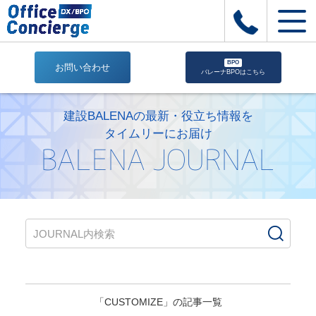
BPO
お問い合わせ
バレーナBPOはこちら
CUSTOMIZE
|
建設BALENAの最新・役立ち情報を
株
タイムリーにお届け
式
BALENA JOURNAL
会
社
Office
Concierge
｜
建
設
業
専
用
「CUSTOMIZE」の記事一覧
業