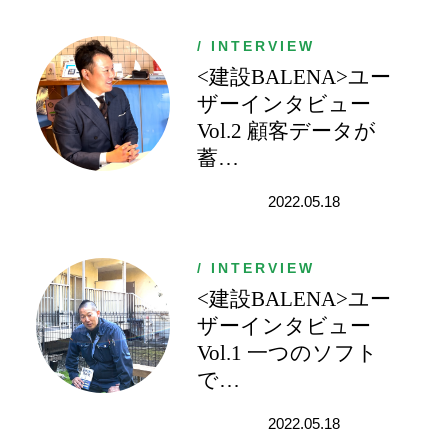
務
統
/ INTERVIEW
合
<建設BALENA>ユー
シ
ス
ザーインタビュー
テ
Vol.2 顧客データが
ム
蓄
…
建
設
2022.05.18
BALENA
/ INTERVIEW
<建設BALENA>ユー
ザーインタビュー
Vol.1 一つのソフト
で
…
2022.05.18