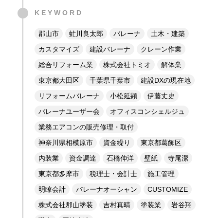
KEYWORD
郡山市
虻川良太郎
バレーナ
土木・建築
カスタマイズ
建設バレーナ
クレーン作業
総合リフォーム業
株式会社トミオ
解体業
東京都大田区
千葉県千葉市
建設DXの現在地
リフォームバレーナ
小松延顕
伊藤丈史
バレーナユーザー会
オフィスコンシェルジュ
業務エアコンの販売修理・取付
神奈川県相模原市
資金繰り
東京都葛飾区
内装業
資金調達
石橋伸洋
壁紙
寺尾潔
東京都多摩市
税理士・会計士
施工管理
明瞭会計
バレーナオーシャン
CUSTOMIZE
株式会社郡山塗装
吉村真晴
塗装業
岩谷翔