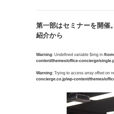
第一部はセミナーを開催
紹介から
Warning
: Undefined variable $img in
/home
content/themes/office-concierge/single.
Warning
: Trying to access array offset on n
concierge.co.jp/wp-content/themes/offic