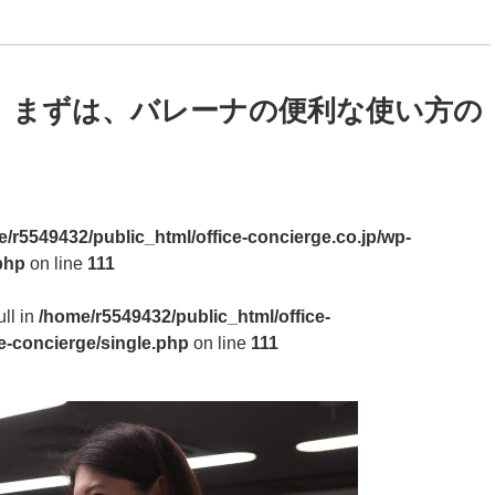
。まずは、バレーナの便利な使い方の
/r5549432/public_html/office-concierge.co.jp/wp-
php
on line
111
ull in
/home/r5549432/public_html/office-
e-concierge/single.php
on line
111