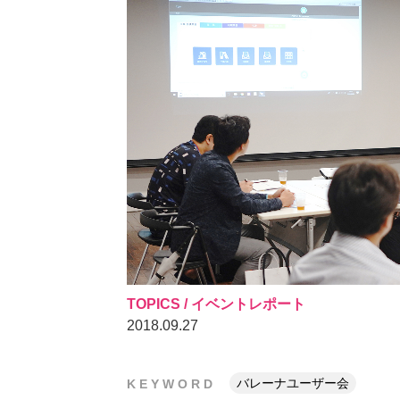
会」
を
レ
ポ
ー
ト
|
株
式
会
社
Office
Concierge
｜
TOPICS / イベントレポート
建
2018.09.27
設
業
専
バレーナユーザー会
KEYWORD