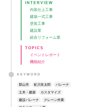
INTERVIEW
内装仕上工事
建築一式工事
塗装工事
建設業
総合リフォーム業
TOPICS
イベントレポート
機能紹介
KEYWORD
k
r
tena
Line
郡山市
虻川良太郎
バレーナ
土木・建築
カスタマイズ
建設バレーナ
クレーン作業