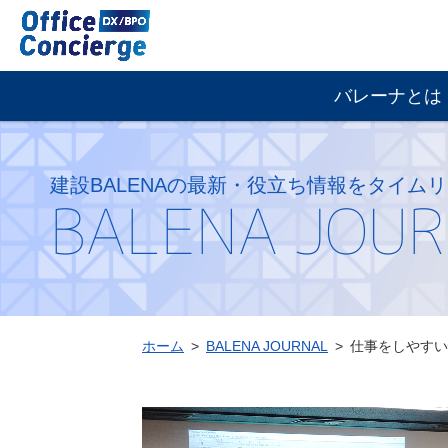
仕
事
を
グ
し
バレーナとは
ロ
や
ー
す
バ
い
ル
情
建設BALENAの最新・役立ち情報を
タイムリ
BALENA JOU
ナ
報
ビ
を
ゲ
提
ー
供
シ
す
ョ
る
ン
ホーム
BALENA JOURNAL
仕事をしやすい
「BALENA
ユ
ー
ザ
ー