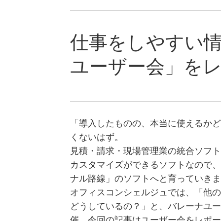
用
業
務
仕事をしやすい情
統
合
ユーザー会」を
シ
ス
テ
ム
建
設
「導入したものの、本当に使えるかど
BALENA
くないはず。
見積・請求・現場管理業の統合ソフト
カスタマイズができるソフトなので、
ナル路線」のソフトへと育っていきま
オフィスコンシェルジュでは、「他の
どうしているの？」と、バレーナユー
催。今回の記事はユーザー会をレポー