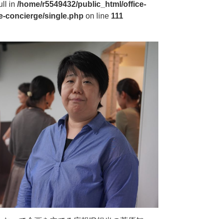
ull in
/home/r5549432/public_html/office-
e-concierge/single.php
on line
111