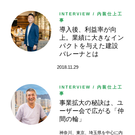
統
合
INTERVIEW / 内装仕上工
シ
事
ス
導入後、利益率が向
テ
上。業績に大きなイン
ム
建
パクトを与えた建設
設
バレーナとは
BALENA
の
2018.11.29
投
稿
者)
INTERVIEW / 内装仕上工
事
事業拡大の秘訣は、ユ
ーザー会で広がる「仲
間の輪」
神奈川、東京、埼玉県を中心に内