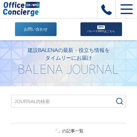
BPO
お問い合わせ
バレーナBPOはこちら
styDev2_oconcierge
(株
建設BALENAの最新・役立ち情報を
式
タイムリーにお届け
会
BALENA JOURNAL
社
Office
Concierge
｜
建
設
業
専
用
業
「」の記事一覧
務