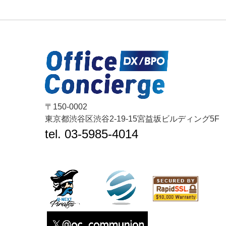
合
シ
ス
テ
ム
建
設
BALENA
〒150-0002
東京都渋谷区渋谷2-19-15宮益坂ビルディング5F
tel. 03-5985-4014