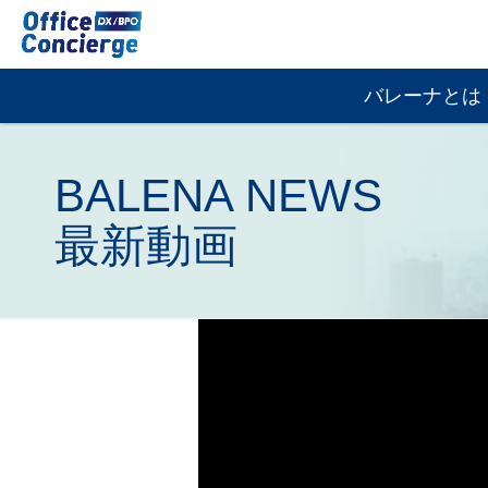
戸
建
て
グ
＋
バレーナとは
ロ
リ
ー
ホ
バ
ー
BALENA NEWS
ル
ム
ナ
住
最新動画
ビ
宅
ゲ
へ
ー
の
シ
業
ョ
務
ン
拡
大
に
も
対