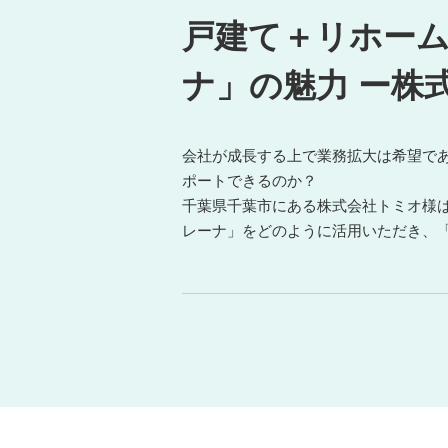
ミ
戸建て＋リホー
オ
ー
|
ナ」の魅力 ー株
株
式
会
会社が成長する上で業務拡大は希望で
社
ポートできるのか？
Office
千葉県千葉市にある株式会社トミオ様
Concierge
レーナ」をどのように活用いただき、
｜
建
設
業
専
用
業
務
統