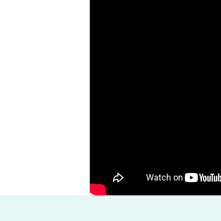
応
す
る
「建
設
バ
レ
ー
ナ」
の
魅
力
ー
株
式
会
社
ト