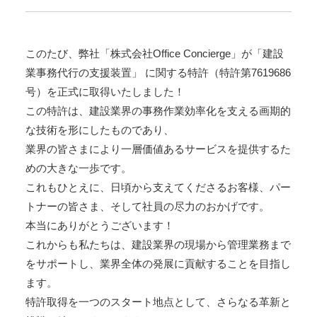
Concierge
｜
建
このたび、弊社「株式会社Office Concierge」が「建設
設
業
業事務代行の支援装置」 に関する特許（特許第7619686
専
号）を正式に取得いたしました！
用
この特許は、建設業界の事務作業効率化を支える画期的
業
な技術を形にしたものであり、
務
業界の皆さまにより一層価値あるサービスを提供するた
統
合
めの大きな一歩です。
シ
これもひとえに、日頃から支えてくださるお客様、パー
ス
トナーの皆さま、そして社員の尽力のおかげです。
テ
本当にありがとうございます！
ム
建
これからも私たちは、建設業界の現場から管理業務まで
設
をサポートし、業界全体の発展に貢献することを目指し
BALENA
ます。
特許取得を一つのスタート地点として、さらなる革新と