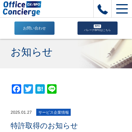
BPO
お問い合わせ
バレーナBPOはこちら
特
許
お知らせ
取
得
の
お
知
ら
Facebook
Twitter
Hatena
Line
せ
|
株
式
2025.01.27
サービス企業情報
会
社
特許取得のお知らせ
Office