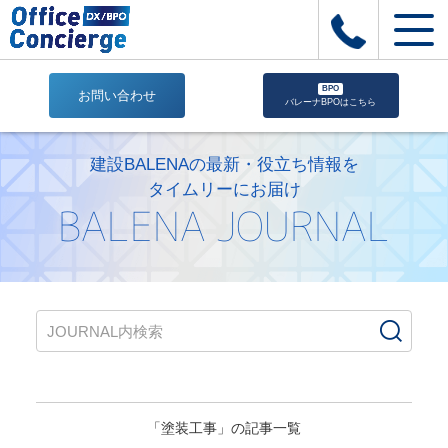
BPO
お問い合わせ
バレーナBPOはこちら
塗
装
建設BALENAの最新・役立ち情報を
工
タイムリーにお届け
事
BALENA JOURNAL
ア
ー
カ
イ
ブ
|
株
式
会
社
「塗装工事」の記事一覧
Office