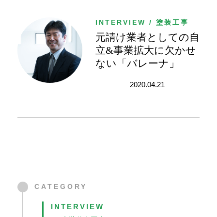
Concierge
｜
INTERVIEW / 塗装工事
建
元請け業者としての自
設
業
立&事業拡大に欠かせ
専
ない「バレーナ」
用
業
2020.04.21
務
統
合
シ
ス
テ
ム
建
設
CATEGORY
BALENA
INTERVIEW