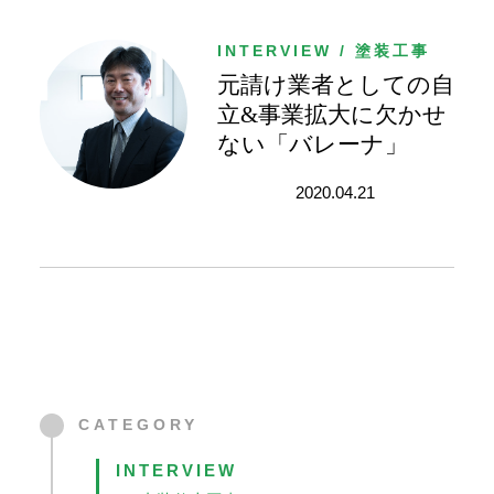
用
業
INTERVIEW / 塗装工事
務
元請け業者としての自
統
合
立&事業拡大に欠かせ
シ
ない「バレーナ」
ス
テ
2020.04.21
ム
建
設
BALENA
CATEGORY
INTERVIEW