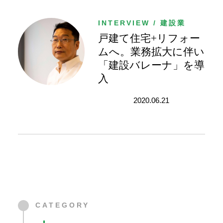
建
設
INTERVIEW / 建設業
業
戸建て住宅+リフォー
専
用
ムへ。業務拡大に伴い
業
「建設バレーナ」を導
務
入
統
合
2020.06.21
シ
ス
テ
ム
建
設
BALENA
CATEGORY