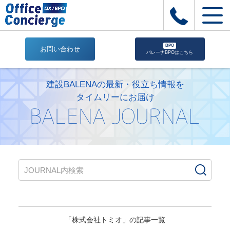
BPO
お問い合わせ
バレーナBPOはこちら
株
式
建設BALENAの最新・役立ち情報を
会
タイムリーにお届け
社
BALENA JOURNAL
ト
ミ
オ
|
株
式
会
社
Office
Concierge
「株式会社トミオ」の記事一覧
｜