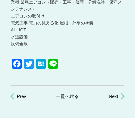
|
業種:業務エアコン（販売・工事・修理・分解洗浄・保守メ
株
ンテナンス）
式
エアコンの取付け
会
電気工事 電力の見える化 屋根、外壁の塗装
社
AI・IOT
Office
水道設備
Concierge
設備全般
｜
建
Facebook
Twitter
Hatena
Line
設
業
専
用
業
務
Prev
一覧へ戻る
Next
統
合
シ
ス
テ
ム