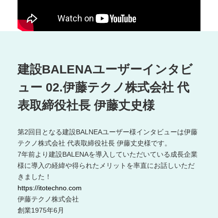
藤
テ
ク
ノ
株
式
建設BALENAユーザーインタビ
会
社
ュー 02.伊藤テクノ株式会社 代
代
表取締役社長 伊藤丈史様
表
取
締
第2回目となる建設BALNEAユーザー様インタビューは伊藤
役
テクノ株式会社 代表取締役社長 伊藤丈史様です。
社
7年前より建設BALENAを導入していただいている成長企業
長
様に導入の経緯や得られたメリットを率直にお話しいただ
伊
きました！
藤
https://itotechno.com
丈
史
伊藤テクノ株式会社
様
創業1975年6月