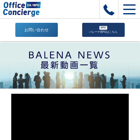
BPO
お問い合わせ
バレーナBPOはこちら
建
設
BALENA
ユ
ー
ザ
ー
イ
ン
タ
ビ
ュ
ー
02.
伊