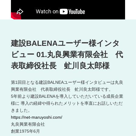
丸
良
興
業
有
限
建設BALENAユーザー様インタ
会
社
ビュー 01.丸良興業有限会社 代
代
表取締役社長 虻川良太郎様
表
取
締
第1回目となる建設BALNEAユーザー様インタビューは丸良
役
興業有限会社 代表取締役社長 虻川良太郎様です。
社
5年前より建設BALENAを導入していただいている成長企業
長
様に 導入の経緯や得られたメリットを率直にお話しいただ
虻
きました。
川
https://net-maruyoshi.com/
良
太
丸良興業有限会社
郎
創業1975年6月