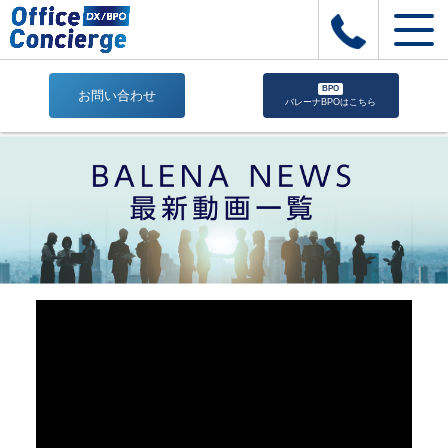
BPO
お問い合わせ
バレーナBPOはこちら
建
設
BALENA
ユ
ー
ザ
ー
様
イ
ン
タ
ビ
ュ
ー
01.