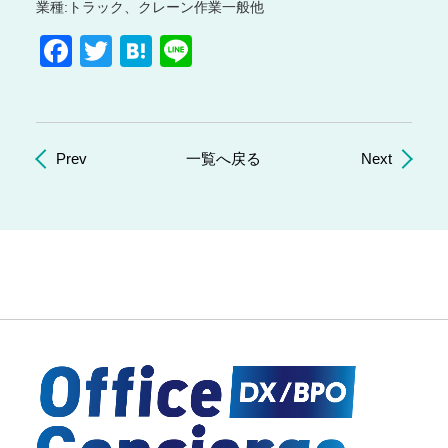
様
業種:トラック、クレーン作業一般他
|
Facebook
Twitter
Hatena
Line
株
式
会
社
Office
Prev
一覧へ戻る
Next
Concierge
｜
建
設
業
専
用
業
務
統
合
シ
ス
テ